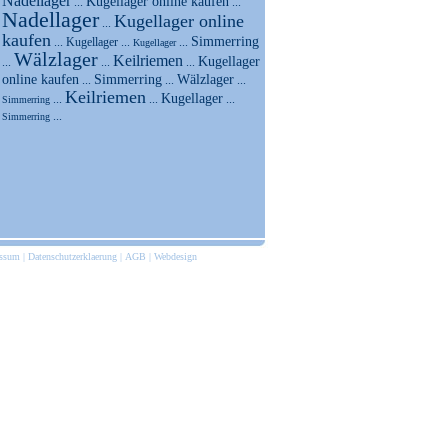
Nadellager
Kugellager online kaufen
...
...
Nadellager
Kugellager online
...
kaufen
Simmerring
...
Kugellager
...
...
Kugellager
Wälzlager
Keilriemen
Kugellager
...
...
...
online kaufen
Simmerring
Wälzlager
...
...
...
Keilriemen
Kugellager
...
...
...
Simmerring
...
Simmerring
essum
|
Datenschutzerklaerung
|
AGB
|
Webdesign