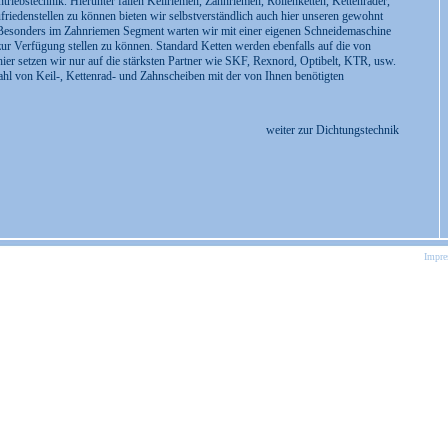
triebstechnik. Hierunter fallen Keilriemen, Zahnriemen, Rollenketten, Kettenräder,
edenstellen zu können bieten wir selbstverständlich auch hier unseren gewohnt
 Besonders im Zahnriemen Segment warten wir mit einer eigenen Schneidemaschine
ur Verfügung stellen zu können. Standard Ketten werden ebenfalls auf die von
er setzen wir nur auf die stärksten Partner wie SKF, Rexnord, Optibelt, KTR, usw.
hl von Keil-, Kettenrad- und Zahnscheiben mit der von Ihnen benötigten
weiter zur Dichtungstechnik
Impr