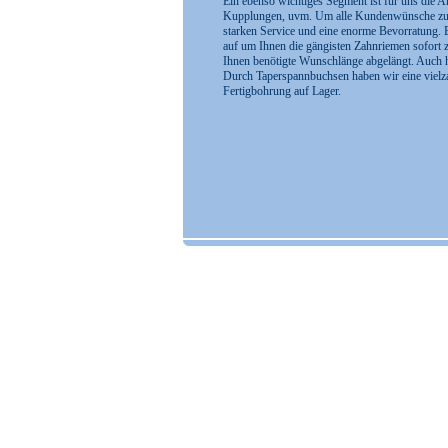
Ein ebenso wichtiges Segment ist für uns die An
Kupplungen, uvm. Um alle Kundenwünsche zufri
starken Service und eine enorme Bevorratung.
auf um Ihnen die gängisten Zahnriemen sofort z
Ihnen benötigte Wunschlänge abgelängt. Auch hi
Durch Taperspannbuchsen haben wir eine vielza
Fertigbohrung auf Lager.